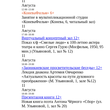
11
Августа
12:00
-
13:00
«КоневаФильм» 6+
Занятие в мультипликационной студии
«КоневаФильм» (Конева, 6, читальный зал)
11
Августа
17:00
-
18:00
Виртуальный концертный зал 12+
Показ х/ф «Смелые люди» к 100-летию актера
театра и кино Сергея Гурзо (Мосфильм, 1950, 95
мин.) (Ульяновой, 1, зал № 12)
11
Августа
18:00
-
19:00
«Заоникиевские просветительские беседы» 12+
Лекция диакона Артемия Овчаренко
«Актуальность красоты на пути духовного
преображения» (М. Ульяновой, 1, зале №12)
11
Августа
18:00
-
19:00
Презентация книги 12+
Новая книга поэта Антона Чёрного «Сбор» (ул.
М. Ульяновой, 1, зал № 20)