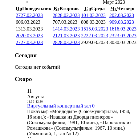
<
Март 2023
Пн
Понедельник
Вт
Вторник
Ср
Среда
Чт
Четверг
27
27.02.2023
28
28.02.2023
1
01.03.2023
2
02.03.2023
6
06.03.2023
7
07.03.2023
8
08.03.2023
9
09.03.2023
13
13.03.2023
14
14.03.2023
15
15.03.2023
16
16.03.2023
20
20.03.2023
21
21.03.2023
22
22.03.2023
23
23.03.2023
27
27.03.2023
28
28.03.2023
29
29.03.2023
30
30.03.2023
Сегодня
Сегодня нет событий
Скоро
11
Августа
11:30
-
12:30
Виртуальный концертный зал 0+
Показ м/ф «Мойдодыр» (Союзмультфильм, 1954,
16 мин.); «Ивашка из Дворца пионеров»
(Союзмультфильм, 1981, 10 мин.); «Паровозик из
Ромашкова» (Союзмультфильм, 1967, 10 мин.)
(Ульяновой, 1, зал № 12)