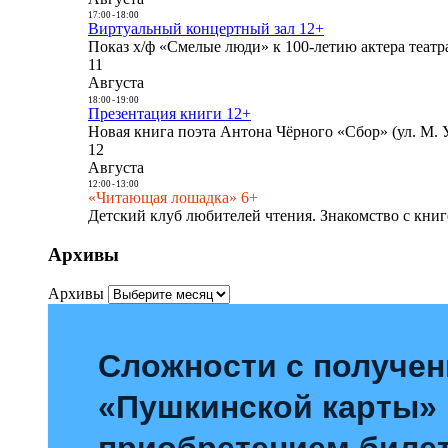
17:00
-
18:00
Виртуальный концертный зал 12+
Показ х/ф «Смелые люди» к 100-летию актера театра
11
Августа
18:00
-
19:00
Презентация книги 12+
Новая книга поэта Антона Чёрного «Сбор» (ул. М. У
12
Августа
12:00
-
13:00
«Читающая лошадка» 6+
Детский клуб любителей чтения. Знакомство с книг
Архивы
Архивы
Сложности с получе
«Пушкинской карты»
приобретением билет