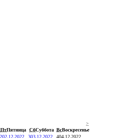
>
Пт
Пятница
Сб
Суббота
Вс
Воскресенье
2
02.12.2022
3
03.12.2022
4
04.12.2022