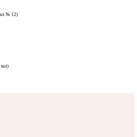
зал № 12)
зал)