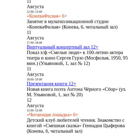
11
Августа
12:00
-
13:00
«КоневаФильм» 6+
Занятие в мультипликационной студии
«КоневаФильм» (Конева, 6, читальный зал)
11
Августа
17:00
-
18:00
Виртуальный концертный зал 12+
Показ х/ф «Смелые люди» к 100-летию актера
театра и кино Сергея Гурзо (Мосфильм, 1950, 95
мин.) (Ульяновой, 1, зал № 12)
11
Августа
18:00
-
19:00
Презентация книги 12+
Новая книга поэта Антона Чёрного «Сбор» (ул.
М. Ульяновой, 1, зал № 20)
12
Августа
12:00
-
13:00
«Читающая лошадка» 6+
Детский клуб любителей чтения. Знакомство с
книгой «Смешная сказка» Геннадия Цыферова
(Конева, 6, читальный зал)