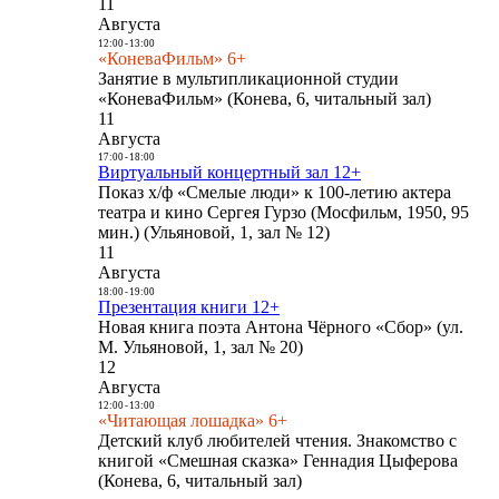
11
Августа
12:00
-
13:00
«КоневаФильм» 6+
Занятие в мультипликационной студии
«КоневаФильм» (Конева, 6, читальный зал)
11
Августа
17:00
-
18:00
Виртуальный концертный зал 12+
Показ х/ф «Смелые люди» к 100-летию актера
театра и кино Сергея Гурзо (Мосфильм, 1950, 95
мин.) (Ульяновой, 1, зал № 12)
11
Августа
18:00
-
19:00
Презентация книги 12+
Новая книга поэта Антона Чёрного «Сбор» (ул.
М. Ульяновой, 1, зал № 20)
12
Августа
12:00
-
13:00
«Читающая лошадка» 6+
Детский клуб любителей чтения. Знакомство с
книгой «Смешная сказка» Геннадия Цыферова
(Конева, 6, читальный зал)