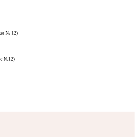
зал № 12)
ле №12)