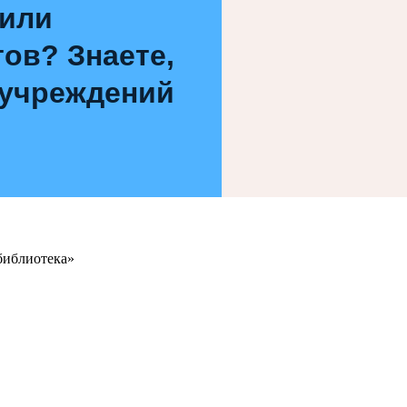
 или
ов? Знаете,
 учреждений
библиотека»