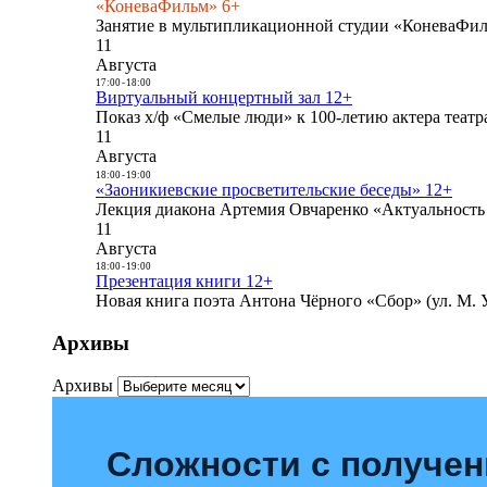
«КоневаФильм» 6+
Занятие в мультипликационной студии «КоневаФиль
11
Августа
17:00
-
18:00
Виртуальный концертный зал 12+
Показ х/ф «Смелые люди» к 100-летию актера театра
11
Августа
18:00
-
19:00
«Заоникиевские просветительские беседы» 12+
Лекция диакона Артемия Овчаренко «Актуальность 
11
Августа
18:00
-
19:00
Презентация книги 12+
Новая книга поэта Антона Чёрного «Сбор» (ул. М. У
Архивы
Архивы
Сложности с получе