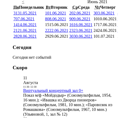
<
Июнь 2021
Пн
Понедельник
Вт
Вторник
Ср
Среда
Чт
Четверг
31
31.05.2021
1
01.06.2021
2
02.06.2021
3
03.06.2021
7
07.06.2021
8
08.06.2021
9
09.06.2021
10
10.06.2021
14
14.06.2021
15
15.06.2021
16
16.06.2021
17
17.06.2021
21
21.06.2021
22
22.06.2021
23
23.06.2021
24
24.06.2021
28
28.06.2021
29
29.06.2021
30
30.06.2021
1
01.07.2021
Сегодня
Сегодня нет событий
Скоро
11
Августа
11:30
-
12:30
Виртуальный концертный зал 0+
Показ м/ф «Мойдодыр» (Союзмультфильм, 1954,
16 мин.); «Ивашка из Дворца пионеров»
(Союзмультфильм, 1981, 10 мин.); «Паровозик из
Ромашкова» (Союзмультфильм, 1967, 10 мин.)
(Ульяновой, 1, зал № 12)