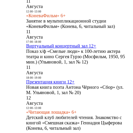
11
Августа
12:00
-
13:00
«КоневаФильм» 6+
Занятие в мультипликационной студии
«КоневаФильм» (Конева, 6, читальный зал)
11
Августа
17:00
-
18:00
Виртуальный концертный зал 12+
Показ х/ф «Смелые люди» к 100-летию актера
театра и кино Сергея Гурзо (Мосфильм, 1950, 95
мин.) (Ульяновой, 1, зал № 12)
11
Августа
18:00
-
19:00
Презентация книги 12+
Новая книга поэта Антона Чёрного «Сбор» (ул.
М. Ульяновой, 1, зал № 20)
12
Августа
12:00
-
13:00
«Читающая лошадка» 6+
Детский клуб любителей чтения. Знакомство с
книгой «Смешная сказка» Геннадия Цыферова
(Конева, 6, читальный зал)