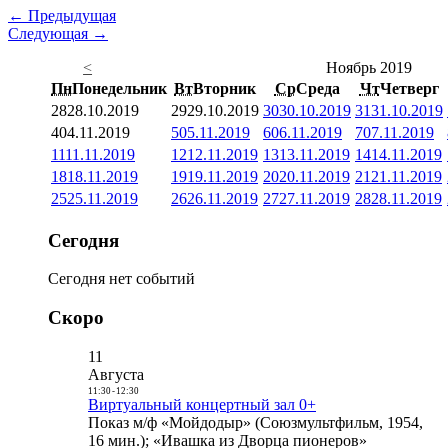
← Предыдущая
Следующая →
<
Ноябрь 2019
Пн
Понедельник
Вт
Вторник
Ср
Среда
Чт
Четверг
28
28.10.2019
29
29.10.2019
30
30.10.2019
31
31.10.2019
4
04.11.2019
5
05.11.2019
6
06.11.2019
7
07.11.2019
11
11.11.2019
12
12.11.2019
13
13.11.2019
14
14.11.2019
18
18.11.2019
19
19.11.2019
20
20.11.2019
21
21.11.2019
25
25.11.2019
26
26.11.2019
27
27.11.2019
28
28.11.2019
Сегодня
Сегодня нет событий
Скоро
11
Августа
11:30
-
12:30
Виртуальный концертный зал 0+
Показ м/ф «Мойдодыр» (Союзмультфильм, 1954,
16 мин.); «Ивашка из Дворца пионеров»