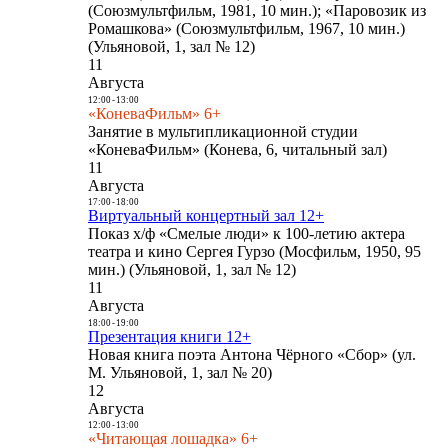
(Союзмультфильм, 1981, 10 мин.); «Паровозик из
Ромашкова» (Союзмультфильм, 1967, 10 мин.)
(Ульяновой, 1, зал № 12)
11
Августа
12:00
-
13:00
«КоневаФильм» 6+
Занятие в мультипликационной студии
«КоневаФильм» (Конева, 6, читальный зал)
11
Августа
17:00
-
18:00
Виртуальный концертный зал 12+
Показ х/ф «Смелые люди» к 100-летию актера
театра и кино Сергея Гурзо (Мосфильм, 1950, 95
мин.) (Ульяновой, 1, зал № 12)
11
Августа
18:00
-
19:00
Презентация книги 12+
Новая книга поэта Антона Чёрного «Сбор» (ул.
М. Ульяновой, 1, зал № 20)
12
Августа
12:00
-
13:00
«Читающая лошадка» 6+