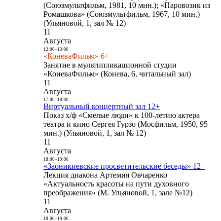
(Союзмультфильм, 1981, 10 мин.); «Паровозик из
Ромашкова» (Союзмультфильм, 1967, 10 мин.)
(Ульяновой, 1, зал № 12)
11
Августа
12:00
-
13:00
«КоневаФильм» 6+
Занятие в мультипликационной студии
«КоневаФильм» (Конева, 6, читальный зал)
11
Августа
17:00
-
18:00
Виртуальный концертный зал 12+
Показ х/ф «Смелые люди» к 100-летию актера
театра и кино Сергея Гурзо (Мосфильм, 1950, 95
мин.) (Ульяновой, 1, зал № 12)
11
Августа
18:00
-
19:00
«Заоникиевские просветительские беседы» 12+
Лекция диакона Артемия Овчаренко
«Актуальность красоты на пути духовного
преображения» (М. Ульяновой, 1, зале №12)
11
Августа
18:00
-
19:00