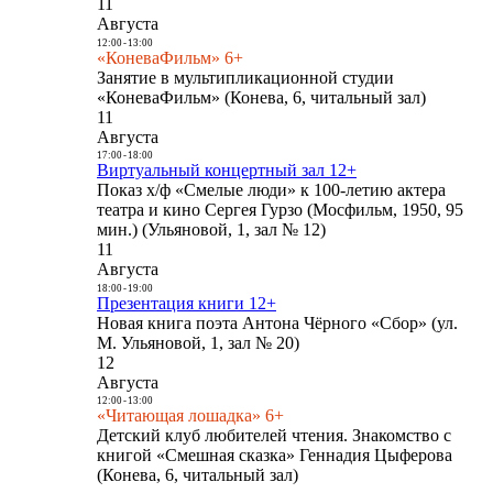
11
Августа
12:00
-
13:00
«КоневаФильм» 6+
Занятие в мультипликационной студии
«КоневаФильм» (Конева, 6, читальный зал)
11
Августа
17:00
-
18:00
Виртуальный концертный зал 12+
Показ х/ф «Смелые люди» к 100-летию актера
театра и кино Сергея Гурзо (Мосфильм, 1950, 95
мин.) (Ульяновой, 1, зал № 12)
11
Августа
18:00
-
19:00
Презентация книги 12+
Новая книга поэта Антона Чёрного «Сбор» (ул.
М. Ульяновой, 1, зал № 20)
12
Августа
12:00
-
13:00
«Читающая лошадка» 6+
Детский клуб любителей чтения. Знакомство с
книгой «Смешная сказка» Геннадия Цыферова
(Конева, 6, читальный зал)