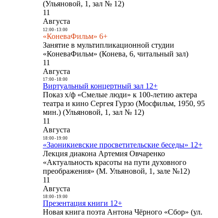
(Ульяновой, 1, зал № 12)
11
Августа
12:00
-
13:00
«КоневаФильм» 6+
Занятие в мультипликационной студии
«КоневаФильм» (Конева, 6, читальный зал)
11
Августа
17:00
-
18:00
Виртуальный концертный зал 12+
Показ х/ф «Смелые люди» к 100-летию актера
театра и кино Сергея Гурзо (Мосфильм, 1950, 95
мин.) (Ульяновой, 1, зал № 12)
11
Августа
18:00
-
19:00
«Заоникиевские просветительские беседы» 12+
Лекция диакона Артемия Овчаренко
«Актуальность красоты на пути духовного
преображения» (М. Ульяновой, 1, зале №12)
11
Августа
18:00
-
19:00
Презентация книги 12+
Новая книга поэта Антона Чёрного «Сбор» (ул.