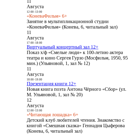
11
Августа
12:00
-
13:00
«КоневаФильм» 6+
Занятие в мультипликационной студии
«КоневаФильм» (Конева, 6, читальный зал)
11
Августа
17:00
-
18:00
Виртуальный концертный зал 12+
Показ х/ф «Смелые люди» к 100-летию актера
театра и кино Сергея Гурзо (Мосфильм, 1950, 95
мин.) (Ульяновой, 1, зал № 12)
11
Августа
18:00
-
19:00
Презентация книги 12+
Новая книга поэта Антона Чёрного «Сбор» (ул.
М. Ульяновой, 1, зал № 20)
12
Августа
12:00
-
13:00
«Читающая лошадка» 6+
Детский клуб любителей чтения. Знакомство с
книгой «Смешная сказка» Геннадия Цыферова
(Конева, 6, читальный зал)