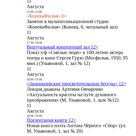
11
Августа
12:00
-
13:00
«КоневаФильм» 6+
Занятие в мультипликационной студии
«КоневаФильм» (Конева, 6, читальный зал)
11
Августа
17:00
-
18:00
Виртуальный концертный зал 12+
Показ х/ф «Смелые люди» к 100-летию актера
театра и кино Сергея Гурзо (Мосфильм, 1950, 95
мин.) (Ульяновой, 1, зал № 12)
11
Августа
18:00
-
19:00
«Заоникиевские просветительские беседы» 12+
Лекция диакона Артемия Овчаренко
«Актуальность красоты на пути духовного
преображения» (М. Ульяновой, 1, зале №12)
11
Августа
18:00
-
19:00
Презентация книги 12+
Новая книга поэта Антона Чёрного «Сбор» (ул.
М. Ульяновой, 1, зал № 20)