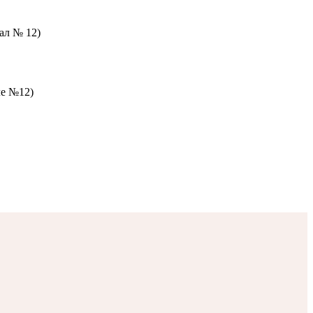
зал № 12)
ле №12)