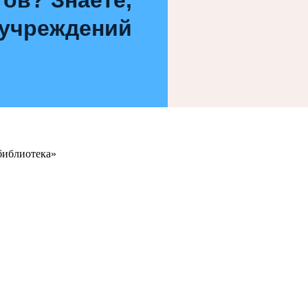
 учреждений
библиотека»