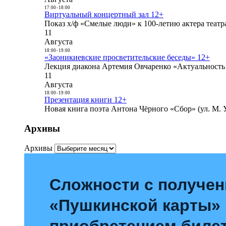
17:00
-
18:00
Виртуальный концертный зал 12+
Показ х/ф «Смелые люди» к 100-летию актера театра
11
Августа
18:00
-
19:00
«Заоникиевские просветительские беседы» 12+
Лекция диакона Артемия Овчаренко «Актуальность 
11
Августа
18:00
-
19:00
Презентация книги 12+
Новая книга поэта Антона Чёрного «Сбор» (ул. М. У
Архивы
Архивы
Сложности с получе
«Пушкинской карты»
приобретением билет