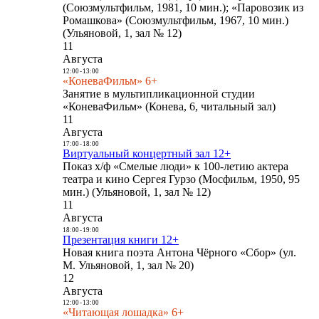
(Союзмультфильм, 1981, 10 мин.); «Паровозик из
Ромашкова» (Союзмультфильм, 1967, 10 мин.)
(Ульяновой, 1, зал № 12)
11
Августа
12:00
-
13:00
«КоневаФильм» 6+
Занятие в мультипликационной студии
«КоневаФильм» (Конева, 6, читальный зал)
11
Августа
17:00
-
18:00
Виртуальный концертный зал 12+
Показ х/ф «Смелые люди» к 100-летию актера
театра и кино Сергея Гурзо (Мосфильм, 1950, 95
мин.) (Ульяновой, 1, зал № 12)
11
Августа
18:00
-
19:00
Презентация книги 12+
Новая книга поэта Антона Чёрного «Сбор» (ул.
М. Ульяновой, 1, зал № 20)
12
Августа
12:00
-
13:00
«Читающая лошадка» 6+