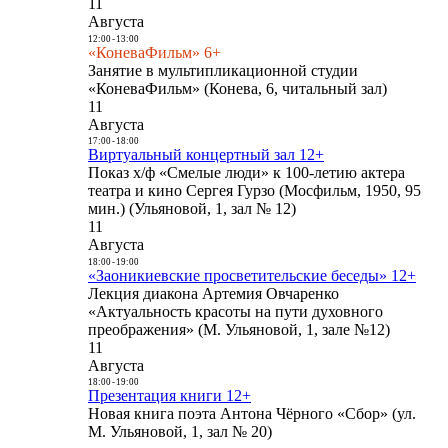
11
Августа
12:00
-
13:00
«КоневаФильм» 6+
Занятие в мультипликационной студии
«КоневаФильм» (Конева, 6, читальный зал)
11
Августа
17:00
-
18:00
Виртуальный концертный зал 12+
Показ х/ф «Смелые люди» к 100-летию актера
театра и кино Сергея Гурзо (Мосфильм, 1950, 95
мин.) (Ульяновой, 1, зал № 12)
11
Августа
18:00
-
19:00
«Заоникиевские просветительские беседы» 12+
Лекция диакона Артемия Овчаренко
«Актуальность красоты на пути духовного
преображения» (М. Ульяновой, 1, зале №12)
11
Августа
18:00
-
19:00
Презентация книги 12+
Новая книга поэта Антона Чёрного «Сбор» (ул.
М. Ульяновой, 1, зал № 20)