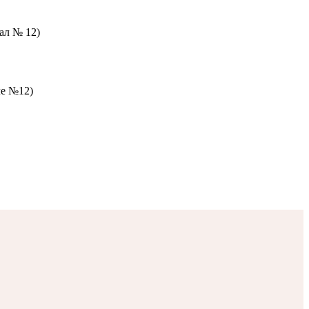
зал № 12)
ле №12)