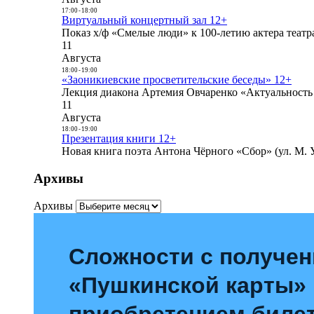
17:00
-
18:00
Виртуальный концертный зал 12+
Показ х/ф «Смелые люди» к 100-летию актера театра
11
Августа
18:00
-
19:00
«Заоникиевские просветительские беседы» 12+
Лекция диакона Артемия Овчаренко «Актуальность 
11
Августа
18:00
-
19:00
Презентация книги 12+
Новая книга поэта Антона Чёрного «Сбор» (ул. М. У
Архивы
Архивы
Сложности с получе
«Пушкинской карты»
приобретением билет