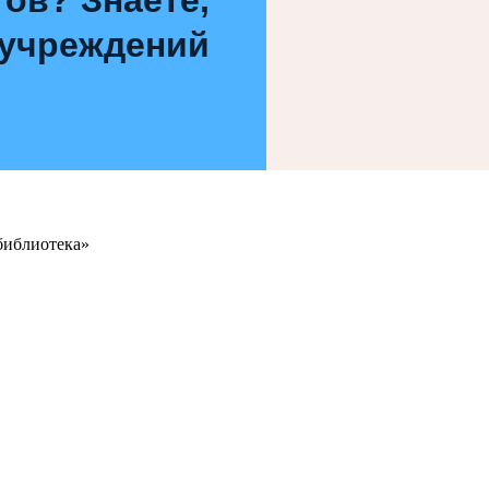
 учреждений
библиотека»