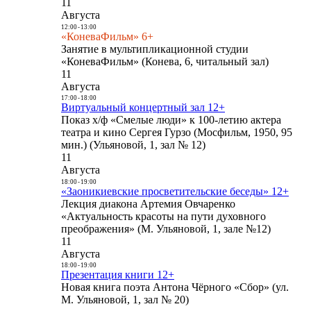
11
Августа
12:00
-
13:00
«КоневаФильм» 6+
Занятие в мультипликационной студии
«КоневаФильм» (Конева, 6, читальный зал)
11
Августа
17:00
-
18:00
Виртуальный концертный зал 12+
Показ х/ф «Смелые люди» к 100-летию актера
театра и кино Сергея Гурзо (Мосфильм, 1950, 95
мин.) (Ульяновой, 1, зал № 12)
11
Августа
18:00
-
19:00
«Заоникиевские просветительские беседы» 12+
Лекция диакона Артемия Овчаренко
«Актуальность красоты на пути духовного
преображения» (М. Ульяновой, 1, зале №12)
11
Августа
18:00
-
19:00
Презентация книги 12+
Новая книга поэта Антона Чёрного «Сбор» (ул.
М. Ульяновой, 1, зал № 20)