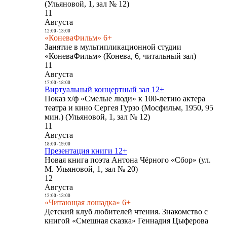
(Ульяновой, 1, зал № 12)
11
Августа
12:00
-
13:00
«КоневаФильм» 6+
Занятие в мультипликационной студии
«КоневаФильм» (Конева, 6, читальный зал)
11
Августа
17:00
-
18:00
Виртуальный концертный зал 12+
Показ х/ф «Смелые люди» к 100-летию актера
театра и кино Сергея Гурзо (Мосфильм, 1950, 95
мин.) (Ульяновой, 1, зал № 12)
11
Августа
18:00
-
19:00
Презентация книги 12+
Новая книга поэта Антона Чёрного «Сбор» (ул.
М. Ульяновой, 1, зал № 20)
12
Августа
12:00
-
13:00
«Читающая лошадка» 6+
Детский клуб любителей чтения. Знакомство с
книгой «Смешная сказка» Геннадия Цыферова