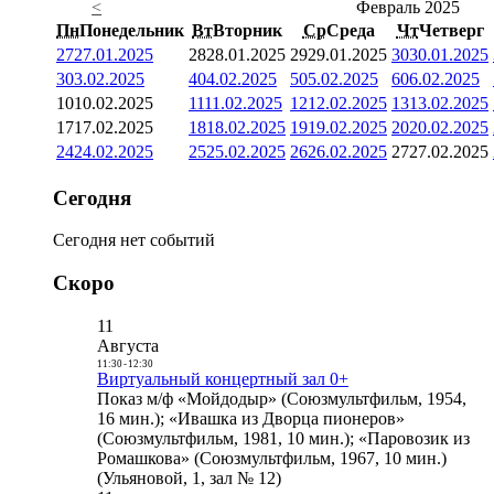
<
Февраль 2025
Пн
Понедельник
Вт
Вторник
Ср
Среда
Чт
Четверг
27
27.01.2025
28
28.01.2025
29
29.01.2025
30
30.01.2025
3
03.02.2025
4
04.02.2025
5
05.02.2025
6
06.02.2025
10
10.02.2025
11
11.02.2025
12
12.02.2025
13
13.02.2025
17
17.02.2025
18
18.02.2025
19
19.02.2025
20
20.02.2025
24
24.02.2025
25
25.02.2025
26
26.02.2025
27
27.02.2025
Сегодня
Сегодня нет событий
Скоро
11
Августа
11:30
-
12:30
Виртуальный концертный зал 0+
Показ м/ф «Мойдодыр» (Союзмультфильм, 1954,
16 мин.); «Ивашка из Дворца пионеров»
(Союзмультфильм, 1981, 10 мин.); «Паровозик из
Ромашкова» (Союзмультфильм, 1967, 10 мин.)
(Ульяновой, 1, зал № 12)