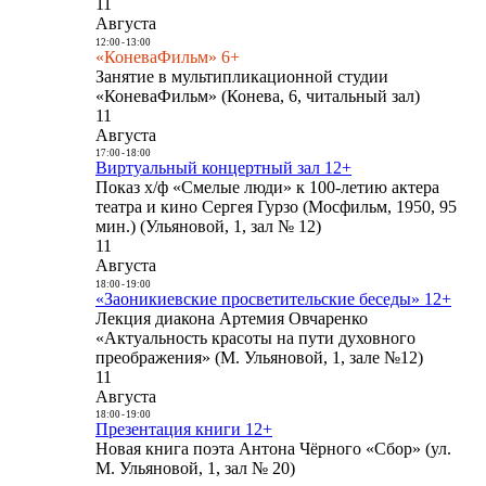
11
Августа
12:00
-
13:00
«КоневаФильм» 6+
Занятие в мультипликационной студии
«КоневаФильм» (Конева, 6, читальный зал)
11
Августа
17:00
-
18:00
Виртуальный концертный зал 12+
Показ х/ф «Смелые люди» к 100-летию актера
театра и кино Сергея Гурзо (Мосфильм, 1950, 95
мин.) (Ульяновой, 1, зал № 12)
11
Августа
18:00
-
19:00
«Заоникиевские просветительские беседы» 12+
Лекция диакона Артемия Овчаренко
«Актуальность красоты на пути духовного
преображения» (М. Ульяновой, 1, зале №12)
11
Августа
18:00
-
19:00
Презентация книги 12+
Новая книга поэта Антона Чёрного «Сбор» (ул.
М. Ульяновой, 1, зал № 20)