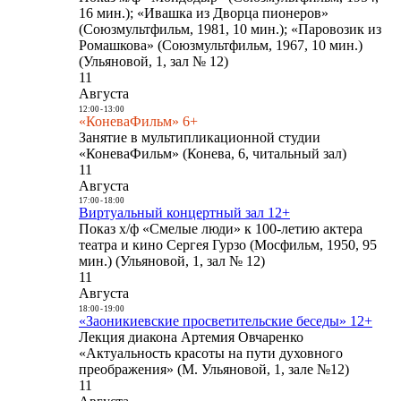
16 мин.); «Ивашка из Дворца пионеров»
(Союзмультфильм, 1981, 10 мин.); «Паровозик из
Ромашкова» (Союзмультфильм, 1967, 10 мин.)
(Ульяновой, 1, зал № 12)
11
Августа
12:00
-
13:00
«КоневаФильм» 6+
Занятие в мультипликационной студии
«КоневаФильм» (Конева, 6, читальный зал)
11
Августа
17:00
-
18:00
Виртуальный концертный зал 12+
Показ х/ф «Смелые люди» к 100-летию актера
театра и кино Сергея Гурзо (Мосфильм, 1950, 95
мин.) (Ульяновой, 1, зал № 12)
11
Августа
18:00
-
19:00
«Заоникиевские просветительские беседы» 12+
Лекция диакона Артемия Овчаренко
«Актуальность красоты на пути духовного
преображения» (М. Ульяновой, 1, зале №12)
11