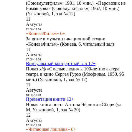
(Союзмультфильм, 1981, 10 мин.); «Паровозик из
Ромашкова» (Союзмультфильм, 1967, 10 мин.)
(Ульяновой, 1, зал № 12)
11
Августа
12:00
-
13:00
«КоневаФильм» 6+
Занятие в мультипликационной студии
«КоневаФильм» (Конева, 6, читальный зал)
11
Августа
17:00
-
18:00
Виртуальный концертный зал 12+
Показ х/ф «Смелые люди» к 100-летию актера
театра и кино Сергея Гурзо (Мосфильм, 1950, 95
мин.) (Ульяновой, 1, зал № 12)
11
Августа
18:00
-
19:00
Презентация книги 12+
Новая книга поэта Антона Чёрного «Сбор» (ул.
М. Ульяновой, 1, зал № 20)
12
Августа
12:00
-
13:00
«Читающая лошадка» 6+