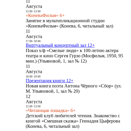
11
Августа
12:00
-
13:00
«КоневаФильм» 6+
Занятие в мультипликационной студии
«КоневаФильм» (Конева, 6, читальный зал)
11
Августа
17:00
-
18:00
Виртуальный концертный зал 12+
Показ х/ф «Смелые люди» к 100-летию актера
театра и кино Сергея Гурзо (Мосфильм, 1950, 95
мин.) (Ульяновой, 1, зал № 12)
11
Августа
18:00
-
19:00
Презентация книги 12+
Новая книга поэта Антона Чёрного «Сбор» (ул.
М. Ульяновой, 1, зал № 20)
12
Августа
12:00
-
13:00
«Читающая лошадка» 6+
Детский клуб любителей чтения. Знакомство с
книгой «Смешная сказка» Геннадия Цыферова
(Конева, 6, читальный зал)