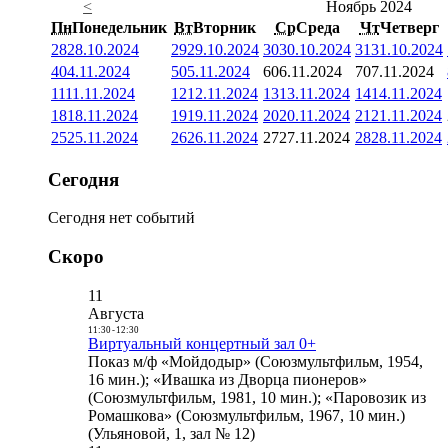
<
Ноябрь 2024
Пн
Понедельник
Вт
Вторник
Ср
Среда
Чт
Четверг
28
28.10.2024
29
29.10.2024
30
30.10.2024
31
31.10.2024
4
04.11.2024
5
05.11.2024
6
06.11.2024
7
07.11.2024
11
11.11.2024
12
12.11.2024
13
13.11.2024
14
14.11.2024
18
18.11.2024
19
19.11.2024
20
20.11.2024
21
21.11.2024
25
25.11.2024
26
26.11.2024
27
27.11.2024
28
28.11.2024
Сегодня
Сегодня нет событий
Скоро
11
Августа
11:30
-
12:30
Виртуальный концертный зал 0+
Показ м/ф «Мойдодыр» (Союзмультфильм, 1954,
16 мин.); «Ивашка из Дворца пионеров»
(Союзмультфильм, 1981, 10 мин.); «Паровозик из
Ромашкова» (Союзмультфильм, 1967, 10 мин.)
(Ульяновой, 1, зал № 12)