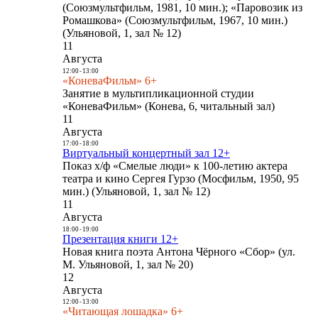
(Союзмультфильм, 1981, 10 мин.); «Паровозик из
Ромашкова» (Союзмультфильм, 1967, 10 мин.)
(Ульяновой, 1, зал № 12)
11
Августа
12:00
-
13:00
«КоневаФильм» 6+
Занятие в мультипликационной студии
«КоневаФильм» (Конева, 6, читальный зал)
11
Августа
17:00
-
18:00
Виртуальный концертный зал 12+
Показ х/ф «Смелые люди» к 100-летию актера
театра и кино Сергея Гурзо (Мосфильм, 1950, 95
мин.) (Ульяновой, 1, зал № 12)
11
Августа
18:00
-
19:00
Презентация книги 12+
Новая книга поэта Антона Чёрного «Сбор» (ул.
М. Ульяновой, 1, зал № 20)
12
Августа
12:00
-
13:00
«Читающая лошадка» 6+