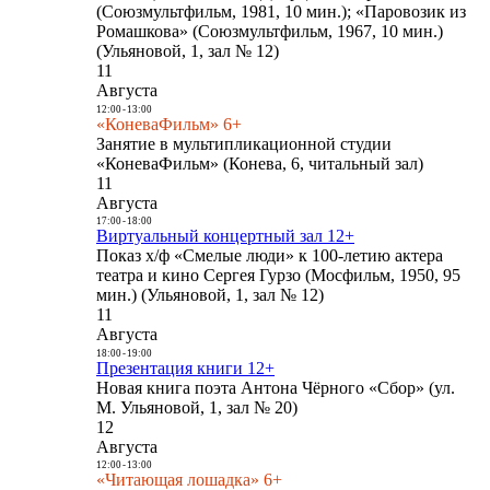
(Союзмультфильм, 1981, 10 мин.); «Паровозик из
Ромашкова» (Союзмультфильм, 1967, 10 мин.)
(Ульяновой, 1, зал № 12)
11
Августа
12:00
-
13:00
«КоневаФильм» 6+
Занятие в мультипликационной студии
«КоневаФильм» (Конева, 6, читальный зал)
11
Августа
17:00
-
18:00
Виртуальный концертный зал 12+
Показ х/ф «Смелые люди» к 100-летию актера
театра и кино Сергея Гурзо (Мосфильм, 1950, 95
мин.) (Ульяновой, 1, зал № 12)
11
Августа
18:00
-
19:00
Презентация книги 12+
Новая книга поэта Антона Чёрного «Сбор» (ул.
М. Ульяновой, 1, зал № 20)
12
Августа
12:00
-
13:00
«Читающая лошадка» 6+