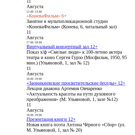
11
Августа
12:00
-
13:00
«КоневаФильм» 6+
Занятие в мультипликационной студии
«КоневаФильм» (Конева, 6, читальный зал)
11
Августа
17:00
-
18:00
Виртуальный концертный зал 12+
Показ х/ф «Смелые люди» к 100-летию актера
театра и кино Сергея Гурзо (Мосфильм, 1950, 95
мин.) (Ульяновой, 1, зал № 12)
11
Августа
18:00
-
19:00
«Заоникиевские просветительские беседы» 12+
Лекция диакона Артемия Овчаренко
«Актуальность красоты на пути духовного
преображения» (М. Ульяновой, 1, зале №12)
11
Августа
18:00
-
19:00
Презентация книги 12+
Новая книга поэта Антона Чёрного «Сбор» (ул.
М. Ульяновой, 1, зал № 20)