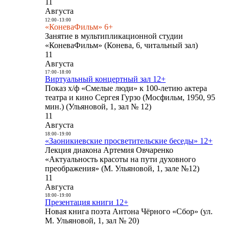
11
Августа
12:00
-
13:00
«КоневаФильм» 6+
Занятие в мультипликационной студии
«КоневаФильм» (Конева, 6, читальный зал)
11
Августа
17:00
-
18:00
Виртуальный концертный зал 12+
Показ х/ф «Смелые люди» к 100-летию актера
театра и кино Сергея Гурзо (Мосфильм, 1950, 95
мин.) (Ульяновой, 1, зал № 12)
11
Августа
18:00
-
19:00
«Заоникиевские просветительские беседы» 12+
Лекция диакона Артемия Овчаренко
«Актуальность красоты на пути духовного
преображения» (М. Ульяновой, 1, зале №12)
11
Августа
18:00
-
19:00
Презентация книги 12+
Новая книга поэта Антона Чёрного «Сбор» (ул.
М. Ульяновой, 1, зал № 20)