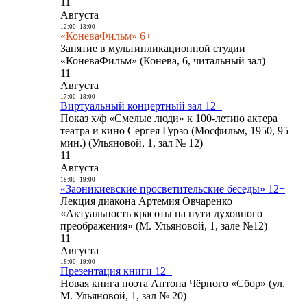
11
Августа
12:00
-
13:00
«КоневаФильм» 6+
Занятие в мультипликационной студии
«КоневаФильм» (Конева, 6, читальный зал)
11
Августа
17:00
-
18:00
Виртуальный концертный зал 12+
Показ х/ф «Смелые люди» к 100-летию актера
театра и кино Сергея Гурзо (Мосфильм, 1950, 95
мин.) (Ульяновой, 1, зал № 12)
11
Августа
18:00
-
19:00
«Заоникиевские просветительские беседы» 12+
Лекция диакона Артемия Овчаренко
«Актуальность красоты на пути духовного
преображения» (М. Ульяновой, 1, зале №12)
11
Августа
18:00
-
19:00
Презентация книги 12+
Новая книга поэта Антона Чёрного «Сбор» (ул.
М. Ульяновой, 1, зал № 20)