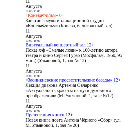
11
Августа
12:00
-
13:00
«КоневаФильм» 6+
Занятие в мультипликационной студии
«КоневаФильм» (Конева, 6, читальный зал)
11
Августа
17:00
-
18:00
Виртуальный концертный зал 12+
Показ х/ф «Смелые люди» к 100-летию актера
театра и кино Сергея Гурзо (Мосфильм, 1950, 95
мин.) (Ульяновой, 1, зал № 12)
11
Августа
18:00
-
19:00
«Заоникиевские просветительские беседы» 12+
Лекция диакона Артемия Овчаренко
«Актуальность красоты на пути духовного
преображения» (М. Ульяновой, 1, зале №12)
11
Августа
18:00
-
19:00
Презентация книги 12+
Новая книга поэта Антона Чёрного «Сбор» (ул.
М. Ульяновой, 1, зал № 20)