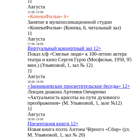
11
Августа
12:00
-
13:00
«КоневаФильм» 6+
Занятие в мультипликационной студии
«КоневаФильм» (Конева, 6, читальный зал)
11
Августа
17:00
-
18:00
Виртуальный концертный зал 12+
Показ х/ф «Смелые люди» к 100-летию актера
театра и кино Сергея Гурзо (Мосфильм, 1950, 95
мин.) (Ульяновой, 1, зал № 12)
11
Августа
18:00
-
19:00
«Заоникиевские просветительские беседы» 12+
Лекция диакона Артемия Овчаренко
«Актуальность красоты на пути духовного
преображения» (М. Ульяновой, 1, зале №12)
11
Августа
18:00
-
19:00
Презентация книги 12+
Новая книга поэта Антона Чёрного «Сбор» (ул.
М. Ульяновой, 1, зал № 20)