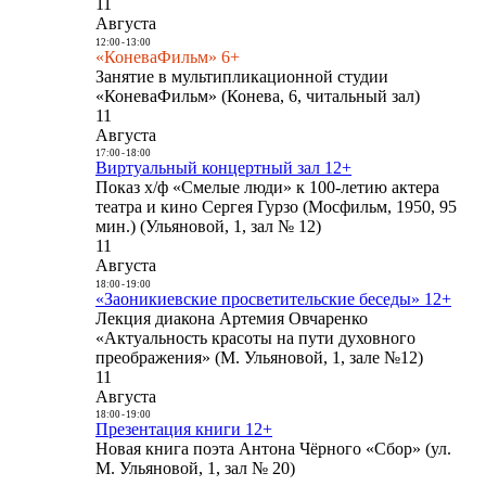
11
Августа
12:00
-
13:00
«КоневаФильм» 6+
Занятие в мультипликационной студии
«КоневаФильм» (Конева, 6, читальный зал)
11
Августа
17:00
-
18:00
Виртуальный концертный зал 12+
Показ х/ф «Смелые люди» к 100-летию актера
театра и кино Сергея Гурзо (Мосфильм, 1950, 95
мин.) (Ульяновой, 1, зал № 12)
11
Августа
18:00
-
19:00
«Заоникиевские просветительские беседы» 12+
Лекция диакона Артемия Овчаренко
«Актуальность красоты на пути духовного
преображения» (М. Ульяновой, 1, зале №12)
11
Августа
18:00
-
19:00
Презентация книги 12+
Новая книга поэта Антона Чёрного «Сбор» (ул.
М. Ульяновой, 1, зал № 20)