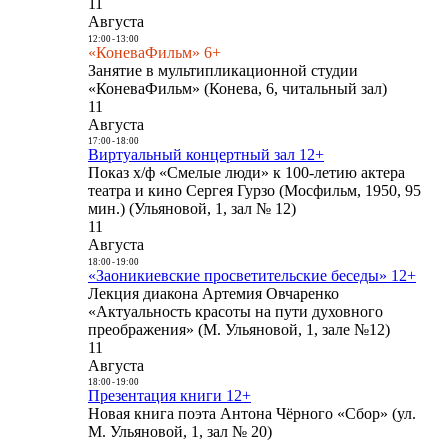
11
Августа
12:00
-
13:00
«КоневаФильм» 6+
Занятие в мультипликационной студии
«КоневаФильм» (Конева, 6, читальный зал)
11
Августа
17:00
-
18:00
Виртуальный концертный зал 12+
Показ х/ф «Смелые люди» к 100-летию актера
театра и кино Сергея Гурзо (Мосфильм, 1950, 95
мин.) (Ульяновой, 1, зал № 12)
11
Августа
18:00
-
19:00
«Заоникиевские просветительские беседы» 12+
Лекция диакона Артемия Овчаренко
«Актуальность красоты на пути духовного
преображения» (М. Ульяновой, 1, зале №12)
11
Августа
18:00
-
19:00
Презентация книги 12+
Новая книга поэта Антона Чёрного «Сбор» (ул.
М. Ульяновой, 1, зал № 20)