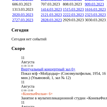
6
06.03.2023
7
07.03.2023
8
08.03.2023
9
09.03.2023
13
13.03.2023
14
14.03.2023
15
15.03.2023
16
16.03.2023
20
20.03.2023
21
21.03.2023
22
22.03.2023
23
23.03.2023
27
27.03.2023
28
28.03.2023
29
29.03.2023
30
30.03.2023
Сегодня
Сегодня нет событий
Скоро
11
Августа
11:30
-
12:30
Виртуальный концертный зал 0+
Показ м/ф «Мойдодыр» (Союзмультфильм, 1954, 16 
мин.) (Ульяновой, 1, зал № 12)
11
Августа
12:00
-
13:00
«КоневаФильм» 6+
Занятие в мультипликационной студии «КоневаФиль
11
Августа