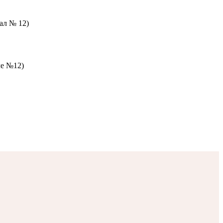
зал № 12)
ле №12)