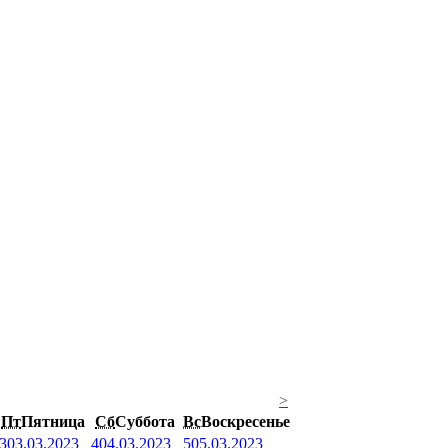
>
Пт
Пятница
Сб
Суббота
Вс
Воскресенье
3
03.03.2023
4
04.03.2023
5
05.03.2023