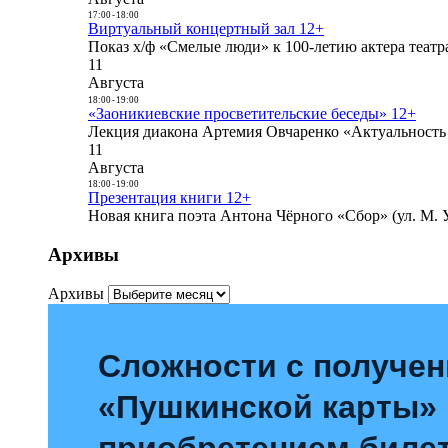
17:00
-
18:00
Виртуальный концертный зал 12+
Показ х/ф «Смелые люди» к 100-летию актера театра
11
Августа
18:00
-
19:00
«Заоникиевские просветительские беседы» 12+
Лекция диакона Артемия Овчаренко «Актуальность 
11
Августа
18:00
-
19:00
Презентация книги 12+
Новая книга поэта Антона Чёрного «Сбор» (ул. М. У
Архивы
Архивы
Сложности с получе
«Пушкинской карты»
приобретением билет