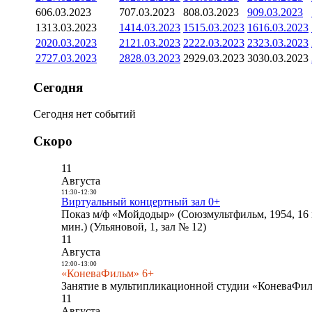
6
06.03.2023
7
07.03.2023
8
08.03.2023
9
09.03.2023
13
13.03.2023
14
14.03.2023
15
15.03.2023
16
16.03.2023
20
20.03.2023
21
21.03.2023
22
22.03.2023
23
23.03.2023
27
27.03.2023
28
28.03.2023
29
29.03.2023
30
30.03.2023
Сегодня
Сегодня нет событий
Скоро
11
Августа
11:30
-
12:30
Виртуальный концертный зал 0+
Показ м/ф «Мойдодыр» (Союзмультфильм, 1954, 16 
мин.) (Ульяновой, 1, зал № 12)
11
Августа
12:00
-
13:00
«КоневаФильм» 6+
Занятие в мультипликационной студии «КоневаФиль
11
Августа