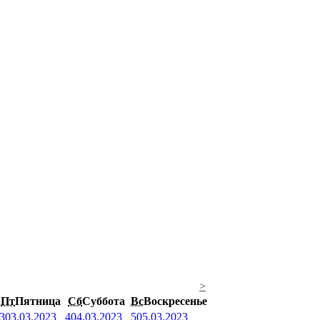
>
Пт
Пятница
Сб
Суббота
Вс
Воскресенье
3
03.03.2023
4
04.03.2023
5
05.03.2023