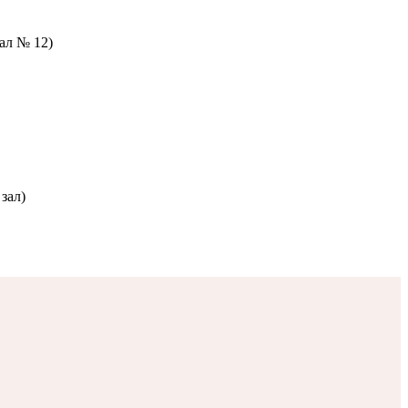
зал № 12)
зал)