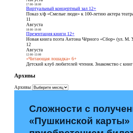
17:00
-
18:00
Виртуальный концертный зал 12+
Показ х/ф «Смелые люди» к 100-летию актера театра
11
Августа
18:00
-
19:00
Презентация книги 12+
Новая книга поэта Антона Чёрного «Сбор» (ул. М. У
12
Августа
12:00
-
13:00
«Читающая лошадка» 6+
Детский клуб любителей чтения. Знакомство с книг
Архивы
Архивы
Сложности с получе
«Пушкинской карты»
приобретением билет