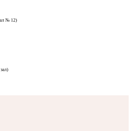
зал № 12)
зал)