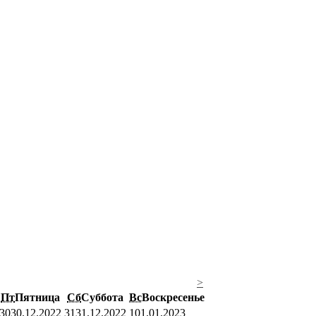
>
Пт
Пятница
Сб
Суббота
Вс
Воскресенье
30
30.12.2022
31
31.12.2022
1
01.01.2023