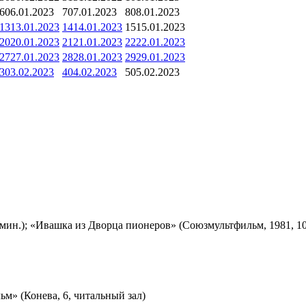
6
06.01.2023
7
07.01.2023
8
08.01.2023
13
13.01.2023
14
14.01.2023
15
15.01.2023
20
20.01.2023
21
21.01.2023
22
22.01.2023
27
27.01.2023
28
28.01.2023
29
29.01.2023
3
03.02.2023
4
04.02.2023
5
05.02.2023
мин.); «Ивашка из Дворца пионеров» (Союзмультфильм, 1981, 10
м» (Конева, 6, читальный зал)