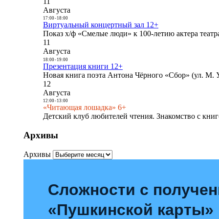
11
Августа
17:00
-
18:00
Виртуальный концертный зал 12+
Показ х/ф «Смелые люди» к 100-летию актера театра
11
Августа
18:00
-
19:00
Презентация книги 12+
Новая книга поэта Антона Чёрного «Сбор» (ул. М. У
12
Августа
12:00
-
13:00
«Читающая лошадка» 6+
Детский клуб любителей чтения. Знакомство с книг
Архивы
Архивы
Сложности с получе
«Пушкинской карты»