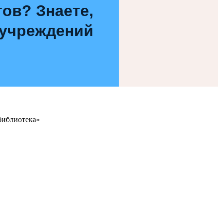
ов? Знаете,
 учреждений
библиотека»