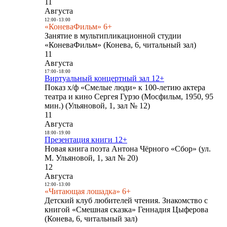
11
Августа
12:00
-
13:00
«КоневаФильм» 6+
Занятие в мультипликационной студии
«КоневаФильм» (Конева, 6, читальный зал)
11
Августа
17:00
-
18:00
Виртуальный концертный зал 12+
Показ х/ф «Смелые люди» к 100-летию актера
театра и кино Сергея Гурзо (Мосфильм, 1950, 95
мин.) (Ульяновой, 1, зал № 12)
11
Августа
18:00
-
19:00
Презентация книги 12+
Новая книга поэта Антона Чёрного «Сбор» (ул.
М. Ульяновой, 1, зал № 20)
12
Августа
12:00
-
13:00
«Читающая лошадка» 6+
Детский клуб любителей чтения. Знакомство с
книгой «Смешная сказка» Геннадия Цыферова
(Конева, 6, читальный зал)