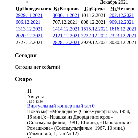
<
Декабрь 2021
Пн
Понедельник
Вт
Вторник
Ср
Среда
Чт
Четверг
29
29.11.2021
30
30.11.2021
1
01.12.2021
2
02.12.2021
6
06.12.2021
7
07.12.2021
8
08.12.2021
9
09.12.2021
13
13.12.2021
14
14.12.2021
15
15.12.2021
16
16.12.2021
20
20.12.2021
21
21.12.2021
22
22.12.2021
23
23.12.2021
27
27.12.2021
28
28.12.2021
29
29.12.2021
30
30.12.2021
Сегодня
Сегодня нет событий
Скоро
11
Августа
11:30
-
12:30
Виртуальный концертный зал 0+
Показ м/ф «Мойдодыр» (Союзмультфильм, 1954,
16 мин.); «Ивашка из Дворца пионеров»
(Союзмультфильм, 1981, 10 мин.); «Паровозик из
Ромашкова» (Союзмультфильм, 1967, 10 мин.)
(Ульяновой, 1, зал № 12)