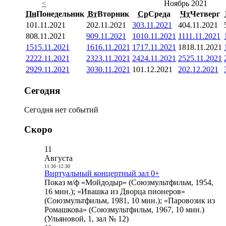
<
Ноябрь 2021
Пн
Понедельник
Вт
Вторник
Ср
Среда
Чт
Четверг
1
01.11.2021
2
02.11.2021
3
03.11.2021
4
04.11.2021
8
08.11.2021
9
09.11.2021
10
10.11.2021
11
11.11.2021
15
15.11.2021
16
16.11.2021
17
17.11.2021
18
18.11.2021
22
22.11.2021
23
23.11.2021
24
24.11.2021
25
25.11.2021
29
29.11.2021
30
30.11.2021
1
01.12.2021
2
02.12.2021
Сегодня
Сегодня нет событий
Скоро
11
Августа
11:30
-
12:30
Виртуальный концертный зал 0+
Показ м/ф «Мойдодыр» (Союзмультфильм, 1954,
16 мин.); «Ивашка из Дворца пионеров»
(Союзмультфильм, 1981, 10 мин.); «Паровозик из
Ромашкова» (Союзмультфильм, 1967, 10 мин.)
(Ульяновой, 1, зал № 12)