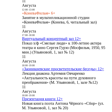
11
Августа
12:00
-
13:00
«КоневаФильм» 6+
Занятие в мультипликационной студии
«КоневаФильм» (Конева, 6, читальный зал)
11
Августа
17:00
-
18:00
Виртуальный концертный зал 12+
Показ х/ф «Смелые люди» к 100-летию актера
театра и кино Сергея Гурзо (Мосфильм, 1950, 95
мин.) (Ульяновой, 1, зал № 12)
11
Августа
18:00
-
19:00
«Заоникиевские просветительские беседы» 12+
Лекция диакона Артемия Овчаренко
«Актуальность красоты на пути духовного
преображения» (М. Ульяновой, 1, зале №12)
11
Августа
18:00
-
19:00
Презентация книги 12+
Новая книга поэта Антона Чёрного «Сбор» (ул.
М. Ульяновой, 1, зал № 20)