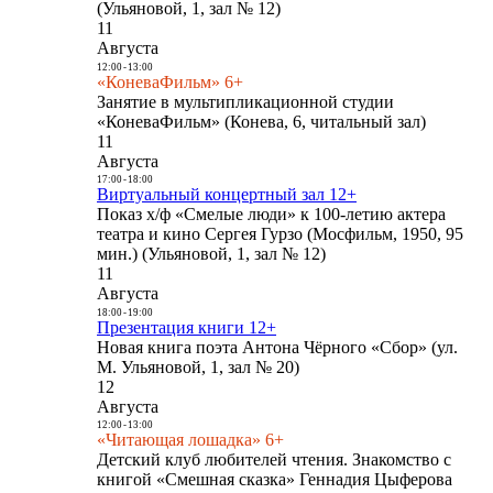
(Ульяновой, 1, зал № 12)
11
Августа
12:00
-
13:00
«КоневаФильм» 6+
Занятие в мультипликационной студии
«КоневаФильм» (Конева, 6, читальный зал)
11
Августа
17:00
-
18:00
Виртуальный концертный зал 12+
Показ х/ф «Смелые люди» к 100-летию актера
театра и кино Сергея Гурзо (Мосфильм, 1950, 95
мин.) (Ульяновой, 1, зал № 12)
11
Августа
18:00
-
19:00
Презентация книги 12+
Новая книга поэта Антона Чёрного «Сбор» (ул.
М. Ульяновой, 1, зал № 20)
12
Августа
12:00
-
13:00
«Читающая лошадка» 6+
Детский клуб любителей чтения. Знакомство с
книгой «Смешная сказка» Геннадия Цыферова