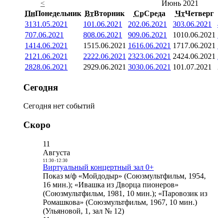
<
Июнь 2021
Пн
Понедельник
Вт
Вторник
Ср
Среда
Чт
Четверг
31
31.05.2021
1
01.06.2021
2
02.06.2021
3
03.06.2021
7
07.06.2021
8
08.06.2021
9
09.06.2021
10
10.06.2021
14
14.06.2021
15
15.06.2021
16
16.06.2021
17
17.06.2021
21
21.06.2021
22
22.06.2021
23
23.06.2021
24
24.06.2021
28
28.06.2021
29
29.06.2021
30
30.06.2021
1
01.07.2021
Сегодня
Сегодня нет событий
Скоро
11
Августа
11:30
-
12:30
Виртуальный концертный зал 0+
Показ м/ф «Мойдодыр» (Союзмультфильм, 1954,
16 мин.); «Ивашка из Дворца пионеров»
(Союзмультфильм, 1981, 10 мин.); «Паровозик из
Ромашкова» (Союзмультфильм, 1967, 10 мин.)
(Ульяновой, 1, зал № 12)