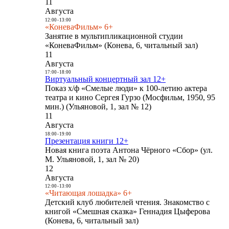
11
Августа
12:00
-
13:00
«КоневаФильм» 6+
Занятие в мультипликационной студии
«КоневаФильм» (Конева, 6, читальный зал)
11
Августа
17:00
-
18:00
Виртуальный концертный зал 12+
Показ х/ф «Смелые люди» к 100-летию актера
театра и кино Сергея Гурзо (Мосфильм, 1950, 95
мин.) (Ульяновой, 1, зал № 12)
11
Августа
18:00
-
19:00
Презентация книги 12+
Новая книга поэта Антона Чёрного «Сбор» (ул.
М. Ульяновой, 1, зал № 20)
12
Августа
12:00
-
13:00
«Читающая лошадка» 6+
Детский клуб любителей чтения. Знакомство с
книгой «Смешная сказка» Геннадия Цыферова
(Конева, 6, читальный зал)