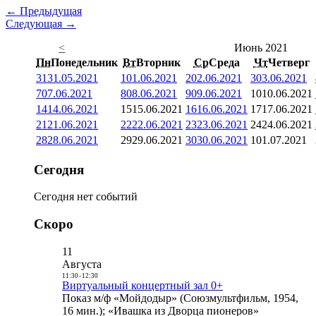
← Предыдущая
Следующая →
<
Июнь 2021
Пн
Понедельник
Вт
Вторник
Ср
Среда
Чт
Четверг
31
31.05.2021
1
01.06.2021
2
02.06.2021
3
03.06.2021
7
07.06.2021
8
08.06.2021
9
09.06.2021
10
10.06.2021
14
14.06.2021
15
15.06.2021
16
16.06.2021
17
17.06.2021
21
21.06.2021
22
22.06.2021
23
23.06.2021
24
24.06.2021
28
28.06.2021
29
29.06.2021
30
30.06.2021
1
01.07.2021
Сегодня
Сегодня нет событий
Скоро
11
Августа
11:30
-
12:30
Виртуальный концертный зал 0+
Показ м/ф «Мойдодыр» (Союзмультфильм, 1954,
16 мин.); «Ивашка из Дворца пионеров»