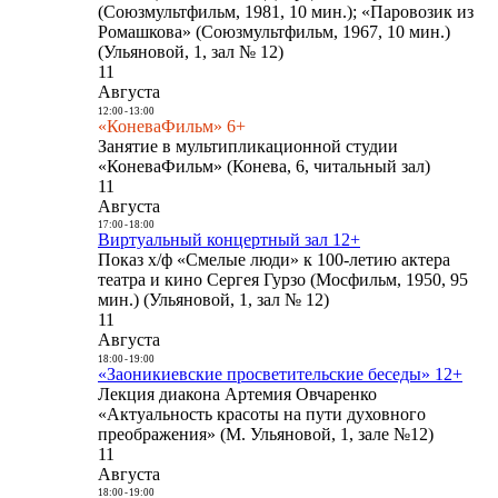
(Союзмультфильм, 1981, 10 мин.); «Паровозик из
Ромашкова» (Союзмультфильм, 1967, 10 мин.)
(Ульяновой, 1, зал № 12)
11
Августа
12:00
-
13:00
«КоневаФильм» 6+
Занятие в мультипликационной студии
«КоневаФильм» (Конева, 6, читальный зал)
11
Августа
17:00
-
18:00
Виртуальный концертный зал 12+
Показ х/ф «Смелые люди» к 100-летию актера
театра и кино Сергея Гурзо (Мосфильм, 1950, 95
мин.) (Ульяновой, 1, зал № 12)
11
Августа
18:00
-
19:00
«Заоникиевские просветительские беседы» 12+
Лекция диакона Артемия Овчаренко
«Актуальность красоты на пути духовного
преображения» (М. Ульяновой, 1, зале №12)
11
Августа
18:00
-
19:00