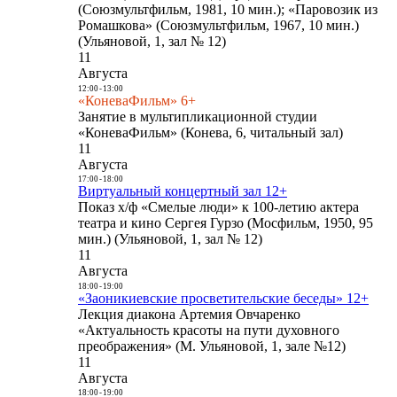
(Союзмультфильм, 1981, 10 мин.); «Паровозик из
Ромашкова» (Союзмультфильм, 1967, 10 мин.)
(Ульяновой, 1, зал № 12)
11
Августа
12:00
-
13:00
«КоневаФильм» 6+
Занятие в мультипликационной студии
«КоневаФильм» (Конева, 6, читальный зал)
11
Августа
17:00
-
18:00
Виртуальный концертный зал 12+
Показ х/ф «Смелые люди» к 100-летию актера
театра и кино Сергея Гурзо (Мосфильм, 1950, 95
мин.) (Ульяновой, 1, зал № 12)
11
Августа
18:00
-
19:00
«Заоникиевские просветительские беседы» 12+
Лекция диакона Артемия Овчаренко
«Актуальность красоты на пути духовного
преображения» (М. Ульяновой, 1, зале №12)
11
Августа
18:00
-
19:00