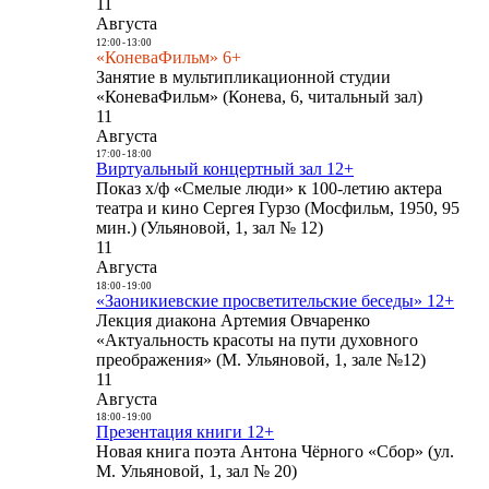
11
Августа
12:00
-
13:00
«КоневаФильм» 6+
Занятие в мультипликационной студии
«КоневаФильм» (Конева, 6, читальный зал)
11
Августа
17:00
-
18:00
Виртуальный концертный зал 12+
Показ х/ф «Смелые люди» к 100-летию актера
театра и кино Сергея Гурзо (Мосфильм, 1950, 95
мин.) (Ульяновой, 1, зал № 12)
11
Августа
18:00
-
19:00
«Заоникиевские просветительские беседы» 12+
Лекция диакона Артемия Овчаренко
«Актуальность красоты на пути духовного
преображения» (М. Ульяновой, 1, зале №12)
11
Августа
18:00
-
19:00
Презентация книги 12+
Новая книга поэта Антона Чёрного «Сбор» (ул.
М. Ульяновой, 1, зал № 20)