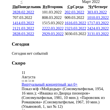
<
Март 2022
Пн
Понедельник
Вт
Вторник
Ср
Среда
Чт
Четверг
28
28.02.2022
1
01.03.2022
2
02.03.2022
3
03.03.2022
7
07.03.2022
8
08.03.2022
9
09.03.2022
10
10.03.2022
14
14.03.2022
15
15.03.2022
16
16.03.2022
17
17.03.2022
21
21.03.2022
22
22.03.2022
23
23.03.2022
24
24.03.2022
28
28.03.2022
29
29.03.2022
30
30.03.2022
31
31.03.2022
Сегодня
Сегодня нет событий
Скоро
11
Августа
11:30
-
12:30
Виртуальный концертный зал 0+
Показ м/ф «Мойдодыр» (Союзмультфильм, 1954,
16 мин.); «Ивашка из Дворца пионеров»
(Союзмультфильм, 1981, 10 мин.); «Паровозик из
Ромашкова» (Союзмультфильм, 1967, 10 мин.)
(Ульяновой, 1, зал № 12)