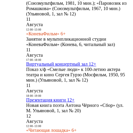
(Союзмультфильм, 1981, 10 мин.); «Паровозик из
Ромашкова» (Союзмультфильм, 1967, 10 мин.)
(Ульяновой, 1, зал № 12)
11
Августа
12:00
-
13:00
«КоневаФильм» 6+
Занятие в мультипликационной студии
«КоневаФильм» (Конева, 6, читальный зал)
11
Августа
17:00
-
18:00
Виртуальный концертный зал 12+
Показ х/ф «Смелые люди» к 100-летию актера
театра и кино Сергея Гурзо (Мосфильм, 1950, 95
мин.) (Ульяновой, 1, зал № 12)
11
Августа
18:00
-
19:00
Презентация книги 12+
Новая книга поэта Антона Чёрного «Сбор» (ул.
М. Ульяновой, 1, зал № 20)
12
Августа
12:00
-
13:00
«Читающая лошадка» 6+