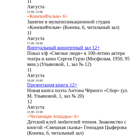
11
Августа
12:00
-
13:00
«КоневаФильм» 6+
Занятие в мультипликационной студии
«КоневаФильм» (Конева, 6, читальный зал)
11
Августа
17:00
-
18:00
Виртуальный концертный зал 12+
Показ х/ф «Смелые люди» к 100-летию актера
театра и кино Сергея Гурзо (Мосфильм, 1950, 95
мин.) (Ульяновой, 1, зал № 12)
11
Августа
18:00
-
19:00
Презентация книги 12+
Новая книга поэта Антона Чёрного «Сбор» (ул.
М. Ульяновой, 1, зал № 20)
12
Августа
12:00
-
13:00
«Читающая лошадка» 6+
Детский клуб любителей чтения. Знакомство с
книгой «Смешная сказка» Геннадия Цыферова
(Конева, 6, читальный зал)