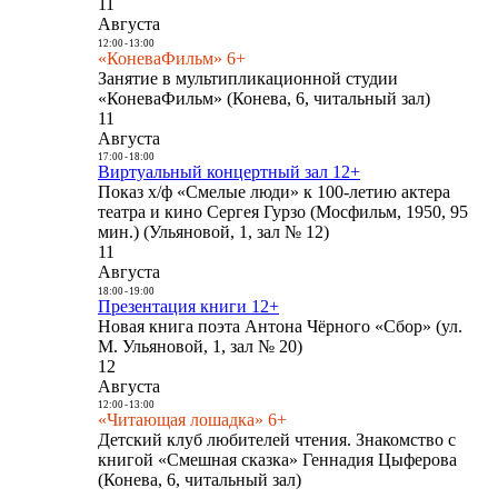
11
Августа
12:00
-
13:00
«КоневаФильм» 6+
Занятие в мультипликационной студии
«КоневаФильм» (Конева, 6, читальный зал)
11
Августа
17:00
-
18:00
Виртуальный концертный зал 12+
Показ х/ф «Смелые люди» к 100-летию актера
театра и кино Сергея Гурзо (Мосфильм, 1950, 95
мин.) (Ульяновой, 1, зал № 12)
11
Августа
18:00
-
19:00
Презентация книги 12+
Новая книга поэта Антона Чёрного «Сбор» (ул.
М. Ульяновой, 1, зал № 20)
12
Августа
12:00
-
13:00
«Читающая лошадка» 6+
Детский клуб любителей чтения. Знакомство с
книгой «Смешная сказка» Геннадия Цыферова
(Конева, 6, читальный зал)