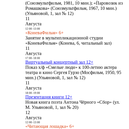
(Союзмультфильм, 1981, 10 мин.); «Паровозик из
Ромашкова» (Союзмультфильм, 1967, 10 мин.)
(Ульяновой, 1, зал № 12)
11
Августа
12:00
-
13:00
«КоневаФильм» 6+
Занятие в мультипликационной студии
«КоневаФильм» (Конева, 6, читальный зал)
11
Августа
17:00
-
18:00
Виртуальный концертный зал 12+
Показ х/ф «Смелые люди» к 100-летию актера
театра и кино Сергея Гурзо (Мосфильм, 1950, 95
мин.) (Ульяновой, 1, зал № 12)
11
Августа
18:00
-
19:00
Презентация книги 12+
Новая книга поэта Антона Чёрного «Сбор» (ул.
М. Ульяновой, 1, зал № 20)
12
Августа
12:00
-
13:00
«Читающая лошадка» 6+