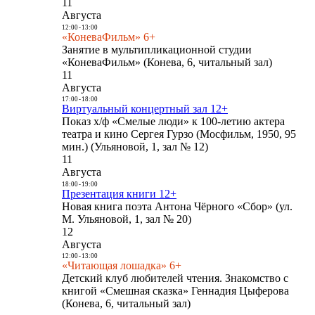
11
Августа
12:00
-
13:00
«КоневаФильм» 6+
Занятие в мультипликационной студии
«КоневаФильм» (Конева, 6, читальный зал)
11
Августа
17:00
-
18:00
Виртуальный концертный зал 12+
Показ х/ф «Смелые люди» к 100-летию актера
театра и кино Сергея Гурзо (Мосфильм, 1950, 95
мин.) (Ульяновой, 1, зал № 12)
11
Августа
18:00
-
19:00
Презентация книги 12+
Новая книга поэта Антона Чёрного «Сбор» (ул.
М. Ульяновой, 1, зал № 20)
12
Августа
12:00
-
13:00
«Читающая лошадка» 6+
Детский клуб любителей чтения. Знакомство с
книгой «Смешная сказка» Геннадия Цыферова
(Конева, 6, читальный зал)