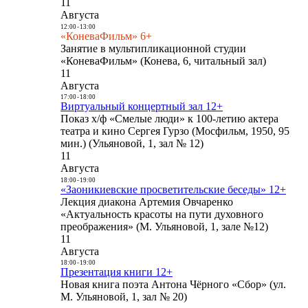
11
Августа
12:00
-
13:00
«КоневаФильм» 6+
Занятие в мультипликационной студии
«КоневаФильм» (Конева, 6, читальный зал)
11
Августа
17:00
-
18:00
Виртуальный концертный зал 12+
Показ х/ф «Смелые люди» к 100-летию актера
театра и кино Сергея Гурзо (Мосфильм, 1950, 95
мин.) (Ульяновой, 1, зал № 12)
11
Августа
18:00
-
19:00
«Заоникиевские просветительские беседы» 12+
Лекция диакона Артемия Овчаренко
«Актуальность красоты на пути духовного
преображения» (М. Ульяновой, 1, зале №12)
11
Августа
18:00
-
19:00
Презентация книги 12+
Новая книга поэта Антона Чёрного «Сбор» (ул.
М. Ульяновой, 1, зал № 20)