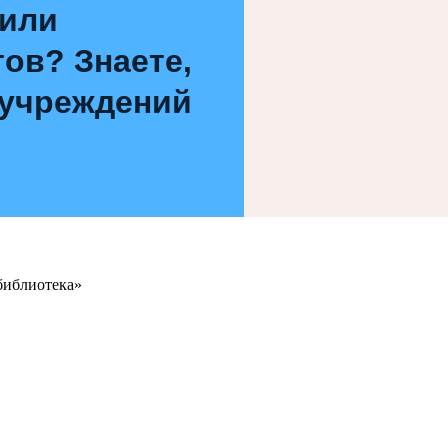
 или
ов? Знаете,
 учреждений
библиотека»