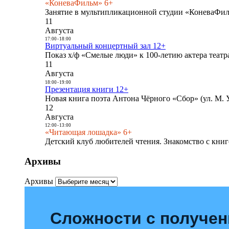
«КоневаФильм» 6+
Занятие в мультипликационной студии «КоневаФиль
11
Августа
17:00
-
18:00
Виртуальный концертный зал 12+
Показ х/ф «Смелые люди» к 100-летию актера театра
11
Августа
18:00
-
19:00
Презентация книги 12+
Новая книга поэта Антона Чёрного «Сбор» (ул. М. У
12
Августа
12:00
-
13:00
«Читающая лошадка» 6+
Детский клуб любителей чтения. Знакомство с книг
Архивы
Архивы
Сложности с получе