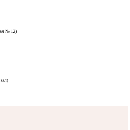
зал № 12)
зал)