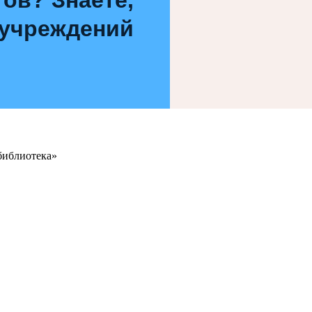
 учреждений
библиотека»