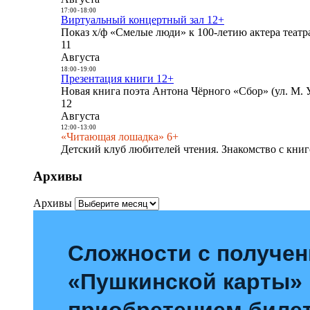
17:00
-
18:00
Виртуальный концертный зал 12+
Показ х/ф «Смелые люди» к 100-летию актера театра
11
Августа
18:00
-
19:00
Презентация книги 12+
Новая книга поэта Антона Чёрного «Сбор» (ул. М. У
12
Августа
12:00
-
13:00
«Читающая лошадка» 6+
Детский клуб любителей чтения. Знакомство с книг
Архивы
Архивы
Сложности с получе
«Пушкинской карты»
приобретением билет