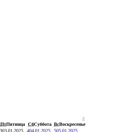
>
Пт
Пятница
Сб
Суббота
Вс
Воскресенье
3
03.01.2025
4
04.01.2025
5
05.01.2025