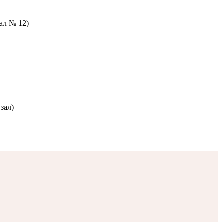
зал № 12)
зал)