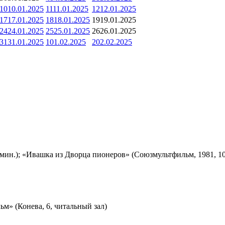
10
10.01.2025
11
11.01.2025
12
12.01.2025
17
17.01.2025
18
18.01.2025
19
19.01.2025
24
24.01.2025
25
25.01.2025
26
26.01.2025
31
31.01.2025
1
01.02.2025
2
02.02.2025
мин.); «Ивашка из Дворца пионеров» (Союзмультфильм, 1981, 10
м» (Конева, 6, читальный зал)