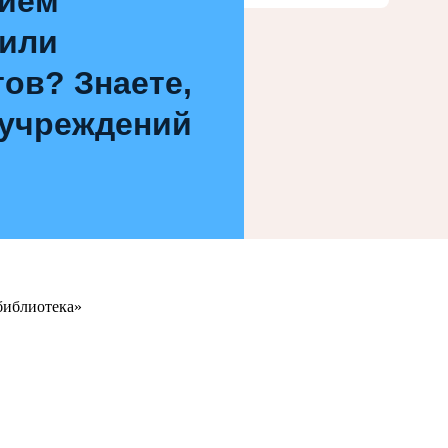
нием
 или
ов? Знаете,
 учреждений
библиотека»