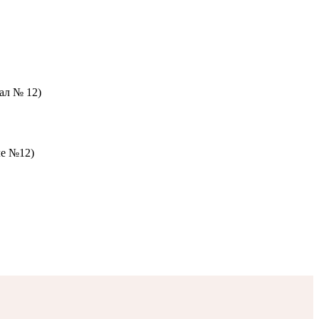
зал № 12)
ле №12)