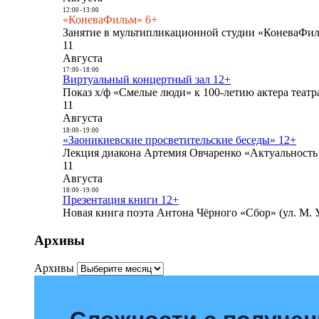
12:00
-
13:00
«КоневаФильм» 6+
Занятие в мультипликационной студии «КоневаФиль
11
Августа
17:00
-
18:00
Виртуальный концертный зал 12+
Показ х/ф «Смелые люди» к 100-летию актера театра
11
Августа
18:00
-
19:00
«Заоникиевские просветительские беседы» 12+
Лекция диакона Артемия Овчаренко «Актуальность 
11
Августа
18:00
-
19:00
Презентация книги 12+
Новая книга поэта Антона Чёрного «Сбор» (ул. М. У
Архивы
Архивы